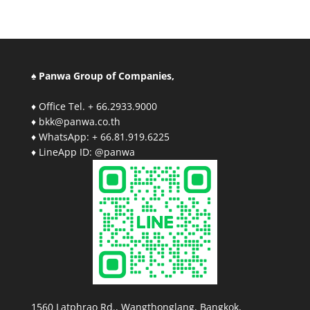
♠ Panwa Group of Companies,
♦ Office Tel. + 66.2933.9000
♦ bkk@panwa.co.th
♦ WhatsApp: + 66.81.919.6225
♦ LineApp ID: @panwa
1560 Latphrao Rd., Wangthonglang, Bangkok,