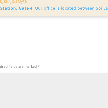
bjkPrji51Qyt6
 Station, Gate 4
. Our office is located between Soi L
ired fields are marked
*