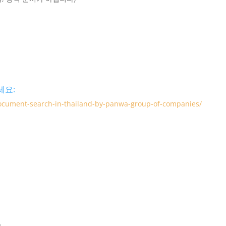
세요:
cument-search-in-thailand-by-panwa-group-of-companies/
.